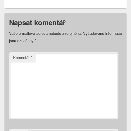
Napsat komentář
Vaše e-mailová adresa nebude zveřejněna.
Vyžadované informace
jsou označeny
*
Komentář
*