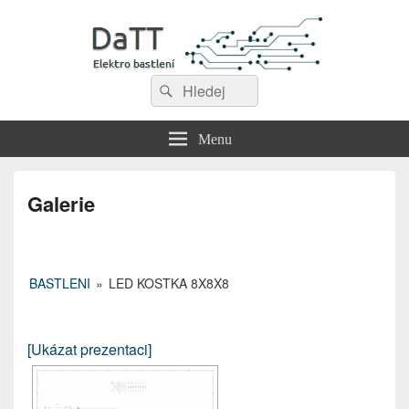
DaTT
Search
Elektro bastlení
Search
for:
Menu
Galerie
BASTLENI
»
LED KOSTKA 8X8X8
[Ukázat prezentaci]